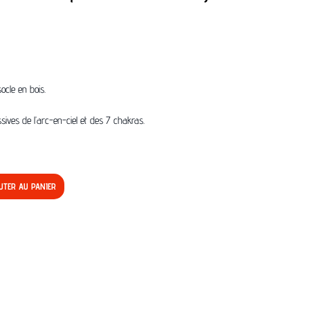
ocle en bois.
sives de l’arc-en-ciel et des 7 chakras.
UTER AU PANIER