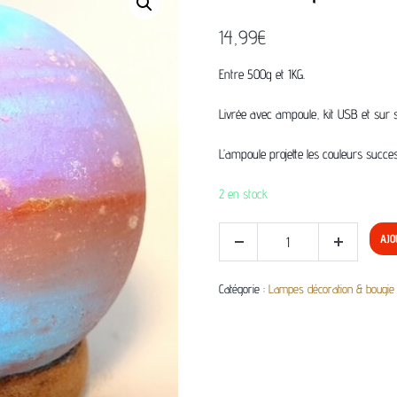
14,99
€
Entre 500g et 1KG.
Livrée avec ampoule, kit USB et sur s
L’ampoule projette les couleurs succes
2 en stock
AJO
Catégorie :
Lampes décoration & bougie