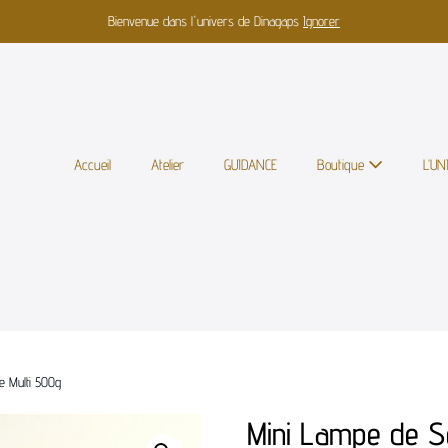
Bienvenue dans l'univers de Dinagaps
Ignorer
Accueil
Atelier
GUIDANCE
Boutique
L’U
e Multi 500g
Mini Lampe de S