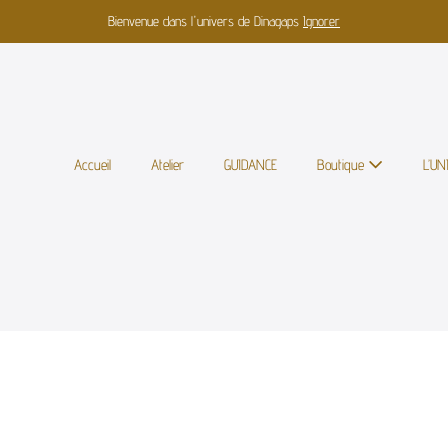
Bienvenue dans l'univers de Dinagaps
Ignorer
Accueil
Atelier
GUIDANCE
Boutique
L’U