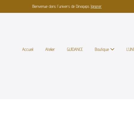
Bienvenue dans l'univers de Dinagaps
Ignorer
Accueil
Atelier
GUIDANCE
Boutique
L’U