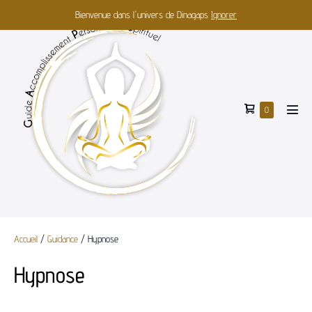
Bienvenue dans l'univers de Dinagaps
Ignorer
0
Accueil
/
Guidance
/ Hypnose
Hypnose